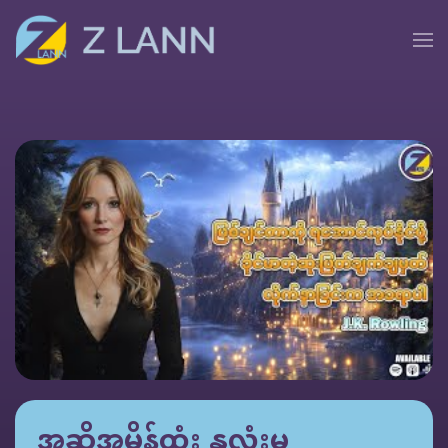
အဆိုအမိန့်ထုံး နှလုံးမူ