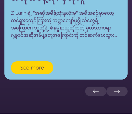
Z-Lann ရဲ့ "အဆိုအမိန့်ထုံးနှလုံးမူ" အစီအစဉ်မှာတော့
ထင်ရှားကျော်ကြားတဲ့ ကမ္ဘာကျော်ပုဂ္ဂိုလ်တွေရဲ့
အကြောင်း၊ သူတို့ရဲ့ စံနမူနာယူထိုက်တဲ့ မှတ်သားစရာ
ဂန္တဝင်အဆိုအမိန့်တွေအကြောင်းကို တင်ဆက်ပေးသွားမှာ
ဖြစ်ပါတယ်။
See more