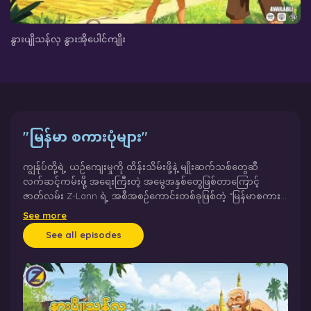
နွားပျိုသန်လှ နွားအိုပေါင်ကျိုး
ခု
"မြန်မာ စကားပုံများ"
ကျွန်ုပ်တို့ရဲ့ ယဉ်ကျေးမှုကို ထိန်းသိမ်းဖို့နဲ့ မျိုးဆက်သစ်တွေဆီ
လက်ဆင့်ကမ်းဖို့ အရေးကြီးတဲ့ အမွေအနှစ်တွေဖြစ်တာကြောင့်
ဇာတ်လမ်း Z-Lann ရဲ့ အစီအစဉ်ကောင်းတစ်ခုဖြစ်တဲ့ “မြန်မာစကားပုံ
များ” အစီအစဉ်ကနေ မြန်မာနိုင်ငံဒေသအတွင်း ပြောဆိုသုံးနှုန်းလေ့ရှိ
See more
တဲ့ စကားပုံများရဲ့ အကြောင်းအရာ၊ အဓိပ္ပာယ်တွေကို ဇာတ်လမ်း
See all episodes
ပရိသတ်ကြီး ဗဟုသုတရရှိစေဖို့အတွက် တင်ဆက်ပေးသွားမှာဖြစ်ပါ
တယ်။