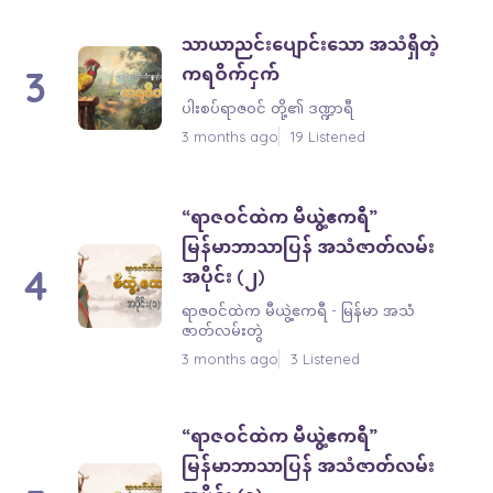
သာယာညင်းပျောင်းသော အသံရှိတဲ့
3
ကရဝိက်ငှက်
ပါးစပ်ရာဇဝင် တို့၏ ဒဏ္ဍာရီ
3 months ago
19 Listened
“ရာဇဝင်ထဲက မီယွဲ့ဧကရီ”
မြန်မာဘာသာပြန် အသံဇာတ်လမ်း
4
အပိုင်း (၂)
ရာဇ၀င်ထဲက မီယွဲ့ဧကရီ - မြန်မာ အသံ
ဇာတ်လမ်းတွဲ
3 months ago
3 Listened
“ရာဇဝင်ထဲက မီယွဲ့ဧကရီ”
မြန်မာဘာသာပြန် အသံဇာတ်လမ်း