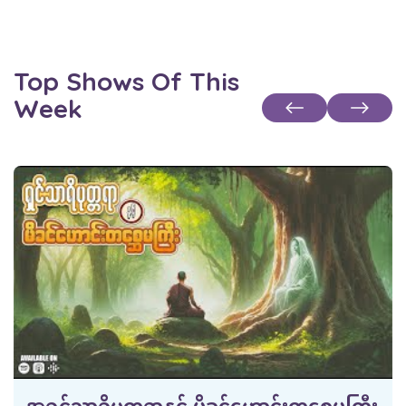
Top Shows Of This
Week
See all shows
အရှင်သာရိပုတ္တရာနှင့် မိခင်ဟောင်းတစ္ဆေမကြီး