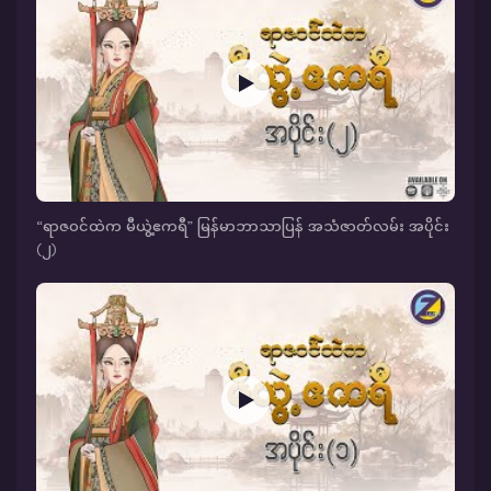
“ရာဇဝင်ထဲက မီယွဲ့ဧကရီ” မြန်မာဘာသာပြန် အသံဇာတ်လမ်း အပိုင်း
(၂)