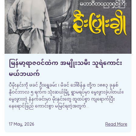
မြန်မာ့ရာဇဝင်ထဲက အမျိုးသမီး သူရဲကောင်း
မယ်ဘယက်
ပီမိုးနင်းကို ဖခင် ဦးရွှေခမ်း ၊ မိခင် ဒေါ်စိန်နု တို့က ၁၈၈၃ ခုနှစ်
နိုဝင်ဘာလ ၅ ရက်က သုံးဆယ်မြို့ ရွာမရပ်မှာ မွေးဖွားခဲ့ပါတယ်။
မွေးဖွားတဲ့ နံနက်ခင်းမှာ မိုးနှင်းတွေ ထူထပ်စွာ ကျရောက်ပြီး
နေရောင်ခြည် ကောင်းစွာ မမြင်ရတဲ့အတွက်...
17 May, 2026
Read More