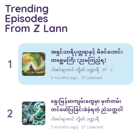
Trending
Episodes
From Z Lann
အရှင်သာရိပုတ္တရာနှင့် မိခင်ဟောင်း
1
တစ္ဆေမကြီး (ညမကြည့်ရ)
ပါးစပ်ရာဇဝင် တို့၏ ဒဏ္ဍာရီ
EP - 2
3 months ago
31 Listened
ရှေးမြန်မာကျမ်းတွေမှာ မှတ်တမ်း
2
တင်ဖော်ပြခြင်းခံခဲ့ရတဲ့ ညံသတ္တဝါ
ပါးစပ်ရာဇဝင် တို့၏ ဒဏ္ဍာရီ
3 months ago
27 Listened