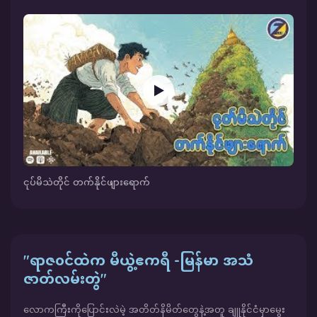
ငုပ်မိသဲတိုင် တက်နိုင်ဖျားရောက်
"ရာဇ၀င်ထဲက မီယွဲ့ဧကရီ -မြန်မာ အသံ
ဇာတ်လမ်းတွဲ"
လောကကြီးကိုပြောင်းလဲမဲ့ အတိတ်နိမိတ်တွေနဲ့အတူ ချူနိုင်ငံမှာမွေး