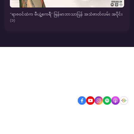
“ရာဇဝင်ထဲက မီယွဲ့ဧကရီ” မြန်မာဘာသာပြန် အသံဇာတ်လမ်း အပိုင်း
(၁)
Contact Us
+95 918 481 323
info@zlann.com
Strand Square, #Room 107, No.53,
Strand Road, Pabedan Township,
Yangon Myanmar.
Podcast
Video
Blog
Event
Our Team