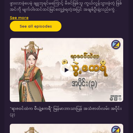
ဖွားလာခဲ့ပေမဲ့ ချူဘုရင်မကြောင့် မိခင်ဖြစ်သူ ကွယ်လွန်သွားခဲ့တဲ့ ဖြစ်
အင်ကို မျက်ဝါးထင်ထင်မြင်တွေ့ခဲ့ရတဲ့အပြင် အချစ်ဦးနဲ့လည်းကွဲကွာ
ခဲ့ရပြီး နှစ်ပြည်ထောင်ချစ်ကြည်ရေးအတွက် ချင်နိုင်ငံဆီကို
See more
ကိုယ်လုပ်တော်အဖြစ် စေလွှတ်ခံခဲ့ရတဲ့ မင်းသမီးငယ်လေး မီယွဲ့…။
See all episodes
👸🏻 ချင်နိုင်ငံကိုရောက်ရှိပြီးနောက်မှာလည်း မောင်းမမိဿံတွေဆီက
မနာလိုတိုက်ခိုက်မှုတွေကိုရရှိခဲ့ပြီး ရှုပ်ထွေးပွေလီလွန်းလှတဲ့ နန်းတွင်း
အရှုပ်တော်ပုံကိစ္စတွေအကြားမှာ ခက်ခက်ခဲခဲရင်ဆိုင်ရှင်သန်ခဲ့ရသူ မီ
ယွဲ့… ။👸🏻 ပျက်သုဉ်းလုနီးပါးဖြစ်နေတဲ့ ချင်နိုင်ငံတော်ကြီးကို တစ်စု
တစ်စည်းတည်းဖြစ်အောင် ပြန်လည်စုစည်းအုပ်ချုပ်ပြီး သားဖြစ်သူကို
ရှင်ဘုရင်အဖြစ် ထီးနန်းပေးခဲ့တာကြောင့် သမိုင်းတစ်လျှောက်မှာ
ပထမဆုံး ဘုရင့်မယ်တော်ကြီးအဖြစ် သတ်မှတ်ခံခဲ့ရတဲ့ မီယွဲ့ရဲ့
ဘ၀ဇာတ်ကြောင်းကို ဇာတ်လမ်း၊ ဇာတ်အိမ်ခိုင်မာစွာနဲ့ ပုံဖော်ထားတဲ့
“ရာဇဝင်ထဲက မီယွဲ့ဧကရီ” ဇာတ်လမ်းတွဲကို အပတ်စဥ် တနင်္လာနေ့ မှ
သောကြာနေ့ တိုင်း ဇာတ်လမ်း ၏ YouTube Podcast မှ တဆင့် ညစ
ဥ် ၇နာရီ တိုင်း ထုတ်လွှင့် တင်ဆက်ပေးသွားမှာ ဖြစ်ပါတယ် ။
“ရာဇဝင်ထဲက မီယွဲ့ဧကရီ” မြန်မာဘာသာပြန် အသံဇာတ်လမ်း အပိုင်း
(၃)