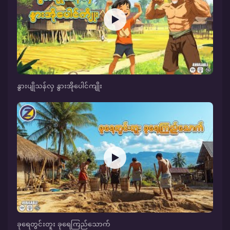
နွားပျိုသန်လှ နွားအိုပေါင်ကျိုး
ခုရေတွင်းတူး ခုရေကြည်သောက်